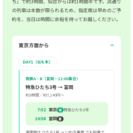
ち」で約3時間、仙台からは約1時間半です。浜通り
の列車は本数が限られるため、指定席は早めのご予
約を、当日は時間に余裕を持ってお越しください。
東京方面から
DAY1（8/6 木）
視察A・B（富岡・12:00集合）
特急ひたち3号 → 富岡
約3時間／約7,140円〜
7:52
東京
特急ひたち3号
発
10:58
富岡
着
満席時は ひたち1号 → いわき乗換 でも到着で