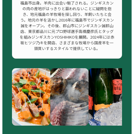
福島市出身。羊肉に出会い魅了される。ジンギスカン
の肉の産地がはっきりと謳われないことに疑問を抱
き、地元福島の羊牧場を探し回り、羊飼いたちと会
う。地元の羊を活かし2016年に福島市でジンギスカン
誠をオープン。その後、郡山市にジンギスカン誠郡山
店、東京都品川に元プロ野球選手高橋慶彦氏とタッグ
を組みジンギスカンYOSHIHIKOを展開。2024年には赤
坂ヒツジ乃キを開店、さまざまな牧場から国産羊を一
頭買いするスタイルで提供している。