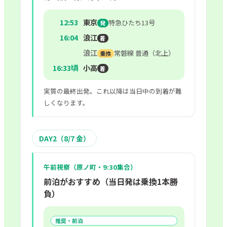
12:53
東京
特急ひたち13号
発
16:04
浪江
着
浪江
常磐線 普通（北上）
乗換
16:33頃
小高
着
実質の最終出発。これ以降は当日中の到着が難
しくなります。
DAY2（8/7 金）
午前視察（原ノ町・9:30集合）
前泊がおすすめ（当日発は乗換1本勝
負）
推奨・前泊