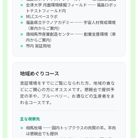
会津大学 月面環境模擬フィールド ── 福島ロボッ
トテストフィールド内
MLCスペースラボ
福島県立テクノアカデミー ── 宇宙人材育成環境
（車内からご案内）
南相馬市産業創造センター ── 創業支援環境（車
内からご案内）
市内 実証用地
地域めぐりコース
実証環境をすでにご覧になられた方、地域の食な
どにご関心の方にオススメです。懇親会で提供予
定の羊や、ブルーベリー、お酒などの生産者をま
わるコースです。
主な視察先
相馬牧場 ── 国内トップクラスの肉質の羊。羊肉
は懇親会でも提供