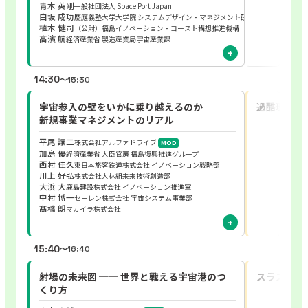
青木 英剛
一般社団法人 Space Port Japan
白坂 成功
慶應義塾大学大学院 システムデザイン・マネジメント研究科
植木 健司
（公財）福島イノベーション・コースト構想推進機構
高濱 航
経済産業省 製造産業局宇宙産業課
14:30
〜15:30
宇宙参入の壁をいかに乗り越えるのか ──
過酷環境×
新規事業マネジメントのリアル
平尾 譲二
株式会社アルファドライブ
MOD
加島 優
経済産業省 大臣官房 福島復興推進グループ
西村 佳久
東日本旅客鉄道株式会社 イノベーション戦略部
川上 好弘
株式会社大林組未来技術創造部
大浜 大
鹿島建設株式会社 イノベーション推進室
中村 博一
セーレン株式会社 宇宙システム事業部
髙橋 朗
マカイラ株式会社
15:40
〜16:40
射場の未来図 ── 世界と戦える宇宙港のつ
スラスター
くり方