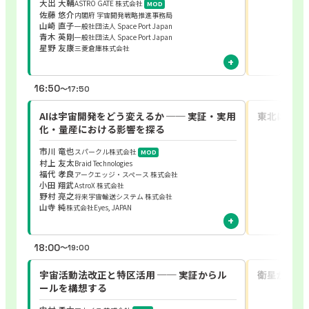
大出 大輔
ASTRO GATE 株式会社
MOD
佐藤 悠介
内閣府 宇宙開発戦略推進事務局
山崎 直子
一般社団法人 Space Port Japan
青木 英剛
一般社団法人 Space Port Japan
星野 友康
三菱倉庫株式会社
16:50
〜17:50
AIは宇宙開発をどう変えるか ── 実証・実用
東北はひと
化・量産における影響を探る
市川 竜也
スパークル株式会社
MOD
村上 友太
Braid Technologies
福代 孝良
アークエッジ・スペース 株式会社
小田 翔武
AstroX 株式会社
野村 亮之
将来宇宙輸送システム 株式会社
山寺 純
株式会社Eyes, JAPAN
18:00
〜19:00
宇宙活動法改正と特区活用 ── 実証からル
衛星が量産
ールを構想する