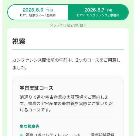
2026.8.6
2026.8.7
THU
FRI
DAY1: 視察ツアー / 懇親会
DAY2: カンファレンス / 懇親会
タップで日程を切り替え
視察
カンファレンス開催前の午前中、2つのコースをご用意し
ました。
宇宙実証コース
浜通りで進む宇宙産業の実証現場をご案内しま
す。福島の宇宙産業の最前線を実際にご覧いただ
けるコースです。
主な視察先
福島ロボットテストフィールド ── 環境試験設備