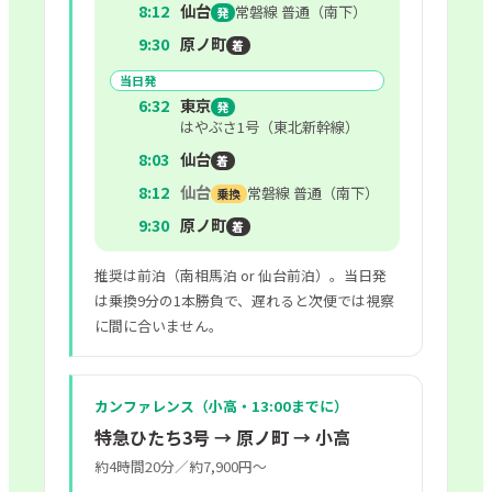
8:12
仙台
常磐線 普通（南下）
発
9:30
原ノ町
着
当日発
6:32
東京
発
はやぶさ1号（東北新幹線）
8:03
仙台
着
8:12
仙台
常磐線 普通（南下）
乗換
9:30
原ノ町
着
推奨は前泊（南相馬泊 or 仙台前泊）。当日発
は乗換9分の1本勝負で、遅れると次便では視察
に間に合いません。
カンファレンス（小高・13:00までに）
特急ひたち3号 → 原ノ町 → 小高
約4時間20分／約7,900円〜