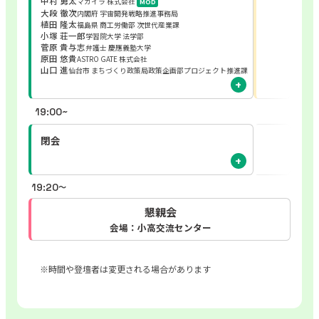
中村 勇太
マカイラ 株式会社
MOD
大段 徹次
内閣府 宇宙開発戦略推進事務局
植田 隆太
福島県 商工労働部 次世代産業課
小塚 荘一郎
学習院大学 法学部
菅原 貴与志
弁護士 慶應義塾大学
原田 悠貴
ASTRO GATE 株式会社
山口 進
仙台市 まちづくり政策局政策企画部プロジェクト推進課
19:00~
閉会
19:20
〜
懇親会
会場：小高交流センター
※時間や登壇者は変更される場合があります