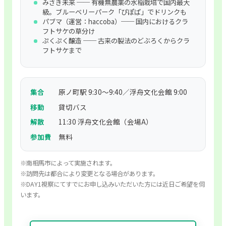
みさき未来 ── 有機無農薬の水稲栽培で国内最大
級。ブルーベリーパーク「ぴぽぱ」でドリンクも
パブマ（運営：haccoba）── 国内におけるクラ
フトサケの草分け
ぷくぷく醸造 ── 古来の製法のどぶろくからクラ
フトサケまで
集合
原ノ町駅 9:30〜9:40／浮舟文化会館 9:00
移動
貸切バス
解散
11:30 浮舟文化会館（会場A）
参加費
無料
※南相馬市によって実施されます。
※訪問先は都合により変更となる場合があります。
※DAY1視察にてすでにお申し込みいただいた方には近日ご希望を伺
います。