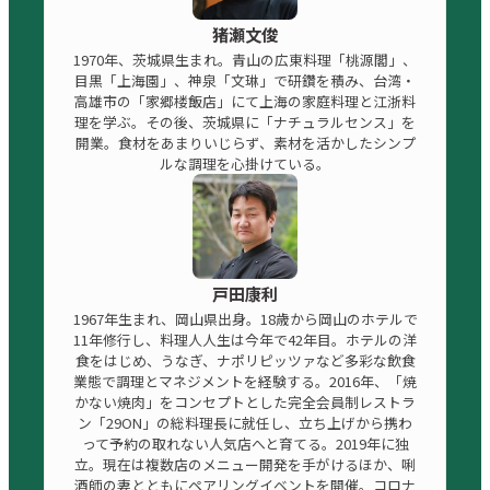
猪瀬文俊
1970年、茨城県生まれ。青山の広東料理「桃源閣」、
目黒「上海園」、神泉「文琳」で研鑽を積み、台湾・
高雄市の「家郷楼飯店」にて上海の家庭料理と江浙料
理を学ぶ。その後、茨城県に「ナチュラルセンス」を
開業。食材をあまりいじらず、素材を活かしたシンプ
ルな調理を心掛けている。
戸田康利
1967年生まれ、岡山県出身。18歳から岡山のホテルで
11年修行し、料理人人生は今年で42年目。ホテルの洋
食をはじめ、うなぎ、ナポリピッツァなど多彩な飲食
業態で調理とマネジメントを経験する。2016年、「焼
かない焼肉」をコンセプトとした完全会員制レストラ
ン「29ON」の総料理長に就任し、立ち上げから携わ
って予約の取れない人気店へと育てる。2019年に独
立。現在は複数店のメニュー開発を手がけるほか、唎
酒師の妻とともにペアリングイベントを開催。コロナ